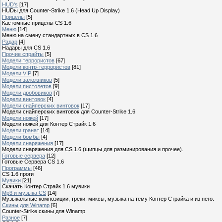
HUD's
[17]
HUDы для Counter-Strike 1.6 (Head Up Display)
Прицелы
[5]
Кастомные прицелы CS 1.6
Меню
[14]
Меню на смену стандартных в CS 1.6
Радар
[4]
Hадары для CS 1.6
Прочие спрайты
[5]
Модели террористов
[67]
Модели контр-террористов
[81]
Модели VIP
[7]
Модели заложников
[5]
Модели пистолетов
[9]
Модели дробовиков
[7]
Модели винтовок
[4]
Модели снайперских винтовок
[17]
Модели снайперских винтовок для Counter-Strike 1.6
Модели ножей
[17]
Модели ножей для Контер Страйк 1.6
Модели гранат
[14]
Модели бомбы
[4]
Модели снаряжения
[17]
Модели снаряжения для CS 1.6 (щипцы для разминирования и прочее).
Готовые сервера
[12]
Готовые Сервера CS 1.6
Программы
[46]
CS 1.6 проги
Мувики
[21]
Скачать Контер Страйк 1.6 мувики
Mp3 и музыка CS
[14]
Музыкальные композиции, треки, миксы, музыка на тему Контер Страйка и из него.
Скины для Winamp
[6]
Counter-Strike cкины для Winamp
Разное
[7]