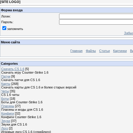
[
SITE LOGO
]
Форма входа
Логин:
Пароль:
запомнить
Забыл
Меню сайта
Главная
Файлы
Статьи
Картинки
В
Categories
Скачать CS 1.6
[5]
Скачать игру Counter-Strike 1.6
Патчи
[9]
Скачать патчи для CS 1.6
Карты
[268]
Скачать карты для CS 1.6 и более старых версий
Читы
[35]
CS 1.6 читы
Боты
[18]
Боты для Counter-Strike 1.6
Плагины
[27]
Плагины и моды для CS 1.6
Конфиги
[32]
Конфиги Сounter-Strike 1.6
Звуки
[37]
Звуки для CS 1.6
Лого
[2]
Игровые лого CS 1.6 (спрейлого)