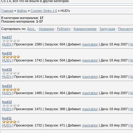
CS 1.6, все что не вошло в другие категории.
Главная
»
Файлы
»
Counter-Strike 1.6
» HUD's
В категории материалов
:
17
Показано материалов
:
1-17
Сортировать по
:
Дате
·
Названию
·
Рейтингу
·
Комментариям
·
Загрузкам
·
Просмот
hud17
HUD's
|
Просмотров:
2380
|
Загрузок:
604
|
Добавил:
maxtraktor
|
Дата:
03 Апр 2007
|
К
hud16
HUD's
|
Просмотров:
1742
|
Загрузок:
504
|
Добавил:
maxtraktor
|
Дата:
03 Апр 2007
|
К
hud15
HUD's
|
Просмотров:
1414
|
Загрузок:
418
|
Добавил:
maxtraktor
|
Дата:
03 Апр 2007
|
К
hud14
HUD's
|
Просмотров:
1485
|
Загрузок:
464
|
Добавил:
maxtraktor
|
Дата:
03 Апр 2007
|
К
hud12
HUD's
|
Просмотров:
1471
|
Загрузок:
388
|
Добавил:
maxtraktor
|
Дата:
03 Апр 2007
|
К
hud11
HUD's
|
Просмотров:
1732
|
Загрузок:
471
|
Добавил:
maxtraktor
|
Дата:
03 Апр 2007
|
К