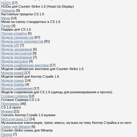
HUD's
[17]
HUDы для Counter-Strike 1.6 (Head Up Display)
Прицелы
[5]
Кастомные прицелы CS 1.6
Меню
[14]
Меню на смену стандартных в CS 1.6
Радар
[4]
Hадары для CS 1.6
Прочие спрайты
[5]
Модели террористов
[67]
Модели контр-террористов
[81]
Модели VIP
[7]
Модели заложников
[5]
Модели пистолетов
[9]
Модели дробовиков
[7]
Модели винтовок
[4]
Модели снайперских винтовок
[17]
Модели снайперских винтовок для Counter-Strike 1.6
Модели ножей
[17]
Модели ножей для Контер Страйк 1.6
Модели гранат
[14]
Модели бомбы
[4]
Модели снаряжения
[17]
Модели снаряжения для CS 1.6 (щипцы для разминирования и прочее).
Готовые сервера
[12]
Готовые Сервера CS 1.6
Программы
[46]
CS 1.6 проги
Мувики
[21]
Скачать Контер Страйк 1.6 мувики
Mp3 и музыка CS
[14]
Музыкальные композиции, треки, миксы, музыка на тему Контер Страйка и из него.
Скины для Winamp
[6]
Counter-Strike cкины для Winamp
Разное
[7]