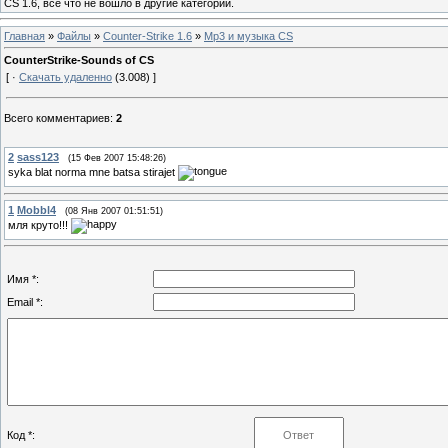
CS 1.6, все что не вошло в другие категории.
Главная
»
Файлы
»
Counter-Strike 1.6
»
Mp3 и музыка CS
CounterStrike-Sounds of CS
[ ·
Скачать удаленно
(3.008) ]
Всего комментариев
:
2
2
sass123
(15 Фев 2007 15:48:26)
syka blat norma mne batsa stirajet
1
Mobbl4
(08 Янв 2007 01:51:51)
мля круто!!!
Имя *:
Email *:
Код *: