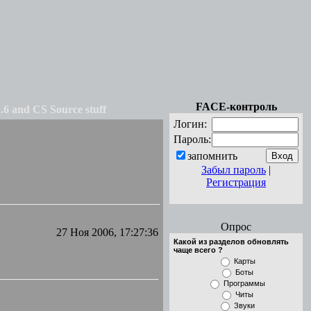
FACE-контроль
6 and CS Source stuff
Логин:
Пароль:
запомнить
Забыл пароль
|
Регистрация
Опрос
27 Ноя 2006, 17:27:36
Какой из разделов обновлять
чаще всего ?
Карты
Боты
Программы
Читы
Звуки