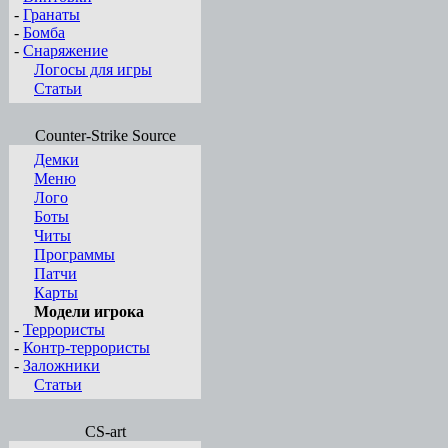
-
Гранаты
-
Бомба
-
Снаряжение
Логосы для игры
Статьи
Counter-Strike Source
Демки
Меню
Лого
Боты
Читы
Программы
Патчи
Карты
Модели игрока
-
Террористы
-
Контр-террористы
-
Заложники
Статьи
CS-art