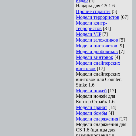
Радар
[4]
Hадары для CS 1.6
Прочие спрайты
[5]
Модели террористов
[67]
Модели контр-
террористов
[81]
Модели VIP
[7]
Модели заложников
[5]
Модели пистолетов
[9]
Модели дробовиков
[7]
Модели винтовок
[4]
Модели снайперских
винтовок
[17]
Модели снайперских
винтовок для Counter-
Strike 1.6
Модели ножей
[17]
Модели ножей для
Контер Страйк 1.6
Модели гранат
[14]
Модели бомбы
[4]
Модели снаряжения
[17]
Модели снаряжения для
CS 1.6 (щипцы для
разминирования и