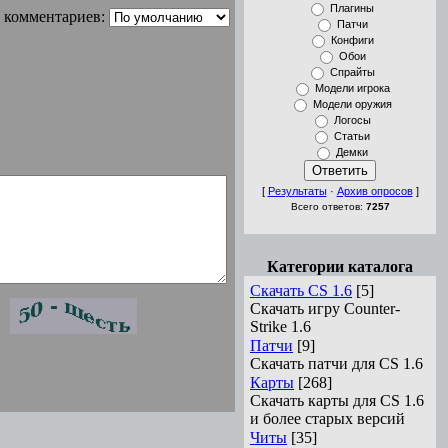
Плагины
 комментариев:
Патчи
Конфиги
Обои
Спрайты
Модели игрока
Модели оружия
Логосы
Статьи
Демки
[
Результаты
·
Архив опросов
]
Всего ответов:
7257
Категории каталога
Скачать CS 1.6
[5]
Скачать игру Counter-
Strike 1.6
Патчи
[9]
Скачать патчи для CS 1.6
Карты
[268]
Скачать карты для CS 1.6
и более старых версий
Читы
[35]