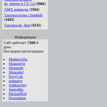
de_inferno в CS 1.6
(
3984
)
AMX команды
(
3564
)
Тактика игры с бомбой
(
3443
)
Тактика de_dust
(
4232
)
Информация
Сайт работает
7268
-й
день.
Последние регистрации:
MatthewHiz
Shraunnyn
Shraunitd
Shraunlof
SoxyCah
arianarve
Anthonytny
Jamesdhx
MichaelRof
Drozuphon