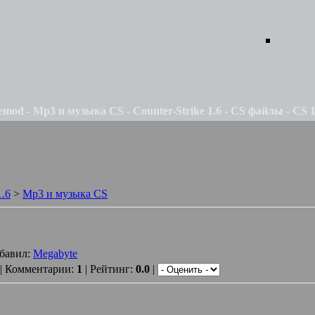
emod - Mp3 и музыка CS - Counter-Strike 1.6 - CS файлы - CS 1.
1.6
>
Mp3 и музыка CS
обавил:
Megabyte
| Комментарии:
1
| Рейтинг:
0.0
|