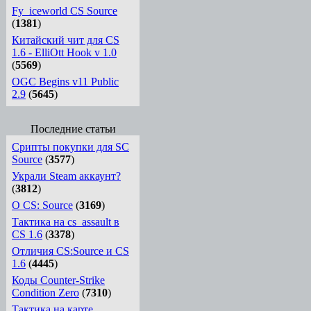
Fy_iceworld CS Source
(
1381
)
Китайский чит для CS
1.6 - ElliOtt Hook v 1.0
(
5569
)
OGC Begins v11 Public
2.9
(
5645
)
Последние статьи
Срипты покупки для SC
Source
(
3577
)
Украли Steam аккаунт?
(
3812
)
О CS: Source
(
3169
)
Тактика на cs_assault в
CS 1.6
(
3378
)
Отличия CS:Source и CS
1.6
(
4445
)
Коды Counter-Strike
Condition Zero
(
7310
)
Тактика на карте