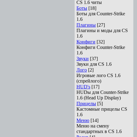
CS 1.6 читы
Боты
[18]
Боты для Counter-Strike
1.6
Плагины
[27]
Плагины и моды для CS
1.6
Конфиги
[32]
Конфиги Сounter-Strike
1.6
Звуки
[37]
Звуки для CS 1.6
Лого
[2]
Игровые лого CS 1.6
(спрейлого)
HUD's
[17]
HUDы для Counter-Strike
1.6 (Head Up Display)
Прицелы
[5]
Кастомные прицелы CS
1.6
Меню
[14]
Меню на смену
стандартных в CS 1.6