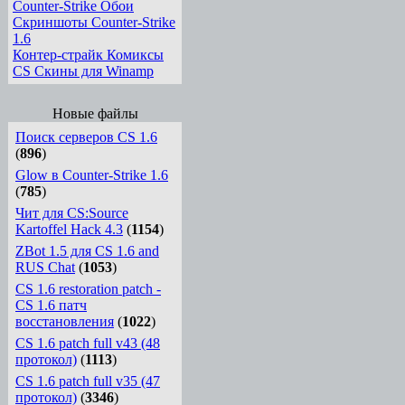
Counter-Strike Обои
Скриншоты Counter-Strike
1.6
Контер-страйк Комиксы
CS Скины для Winamp
Новые файлы
Поиск серверов CS 1.6
(
896
)
Glow в Counter-Strike 1.6
(
785
)
Чит для CS:Source
Kartoffel Hack 4.3
(
1154
)
ZBot 1.5 для CS 1.6 and
RUS Chat
(
1053
)
CS 1.6 restoration patch -
CS 1.6 патч
восстановления
(
1022
)
CS 1.6 patch full v43 (48
протокол)
(
1113
)
CS 1.6 patch full v35 (47
протокол)
(
3346
)