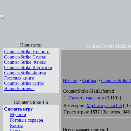
Навигатор
CounterStrike-HalfLif
Counter-Strike Новости
Counter-Strike Cтатьи
Counter-Strike Файлы
Counter-Strike Картинки
Counter-Strike Форум
Гостевая книга
Начало
>
Файлы
>
Counter-Strike 
Counter-Strike сайты
Наши Баннеры
CounterStrike-HalfLifemod
[ ·
Скачать удаленно
(3.119) ]
Counter-Strike 1.6
Категория:
Mp3 и музыка CS
| Д
Скачать игру
Просмотров:
1537
| Загрузок:
340
Мувики
Готовые сервера
Карты
Всего комментариев:
1