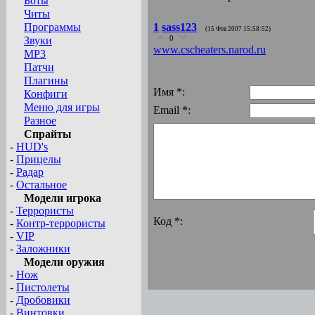
Боты
Читы
Программы
1
sass123
(15 Фев 2007 15:58:52)
0
Звуки
www.cscheaters.narod.ru
MP3
Патчи
Плагины
Имя *:
Конфиги
Меню для игры
Email *:
Разное
Спрайты
-
HUD's
-
Прицелы
-
Радар
-
Остальное
Модели игрока
-
Террористы
Код *:
-
Контр-террористы
-
VIP
-
Заложники
Модели оружия
-
Нож
-
Пистолеты
-
Дробовики
-
Винтовки