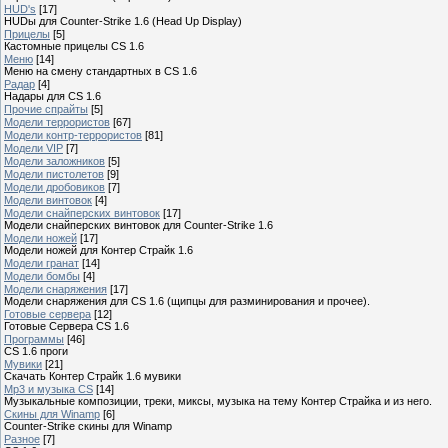
HUD's
[17]
HUDы для Counter-Strike 1.6 (Head Up Display)
Прицелы
[5]
Кастомные прицелы CS 1.6
Меню
[14]
Меню на смену стандартных в CS 1.6
Радар
[4]
Hадары для CS 1.6
Прочие спрайты
[5]
Модели террористов
[67]
Модели контр-террористов
[81]
Модели VIP
[7]
Модели заложников
[5]
Модели пистолетов
[9]
Модели дробовиков
[7]
Модели винтовок
[4]
Модели снайперских винтовок
[17]
Модели снайперских винтовок для Counter-Strike 1.6
Модели ножей
[17]
Модели ножей для Контер Страйк 1.6
Модели гранат
[14]
Модели бомбы
[4]
Модели снаряжения
[17]
Модели снаряжения для CS 1.6 (щипцы для разминирования и прочее).
Готовые сервера
[12]
Готовые Сервера CS 1.6
Программы
[46]
CS 1.6 проги
Мувики
[21]
Скачать Контер Страйк 1.6 мувики
Mp3 и музыка CS
[14]
Музыкальные композиции, треки, миксы, музыка на тему Контер Страйка и из него.
Скины для Winamp
[6]
Counter-Strike cкины для Winamp
Разное
[7]