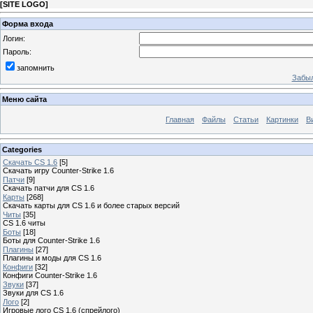
[
SITE LOGO
]
Форма входа
Логин:
Пароль:
запомнить
Забыл
Меню сайта
Главная
Файлы
Статьи
Картинки
В
Categories
Скачать CS 1.6
[5]
Скачать игру Counter-Strike 1.6
Патчи
[9]
Скачать патчи для CS 1.6
Карты
[268]
Скачать карты для CS 1.6 и более старых версий
Читы
[35]
CS 1.6 читы
Боты
[18]
Боты для Counter-Strike 1.6
Плагины
[27]
Плагины и моды для CS 1.6
Конфиги
[32]
Конфиги Сounter-Strike 1.6
Звуки
[37]
Звуки для CS 1.6
Лого
[2]
Игровые лого CS 1.6 (спрейлого)