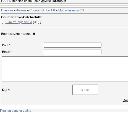
CS 1.6, все что не вошло в другие категории.
Главная
»
Файлы
»
Counter-Strike 1.6
»
Mp3 и музыка CS
CounterStrike-CatchaBullet
[ ·
Скачать удаленно
(3.9) ]
Всего комментариев
:
0
Имя *:
Email *:
Код *:
Полная версия сайта